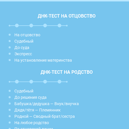
ДНК-ТЕСТ НА ОТЦОВСТВО
На отцовство
Судебный
До суда
Экспресс
На установление материнства
ДНК-ТЕСТ НА РОДСТВО
Судебный
До решения суда
Бабушка/дедушка — Внук/внучка
Дядя/тётя — Племянник
Родной — Сводный брат/сестра
На любое родство