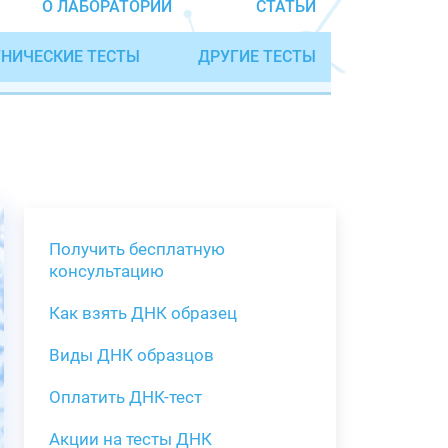
О ЛАБОРАТОРИИ
СТАТЬИ
НИЧЕСКИЕ ТЕСТЫ
ДРУГИЕ ТЕСТЫ
Получить бесплатную
консультацию
Как взять ДНК образец
Получить бе
Виды ДНК образцов
Как взять о
Виды нестан
(инструкция)
для анализа
Оплатить ДНК-тест
Забор крови
Акции на тесты ДНК
тестов