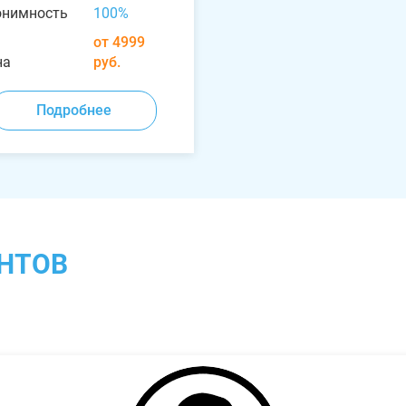
онимность
100%
от 4999
на
руб.
Подробнее
НТОВ