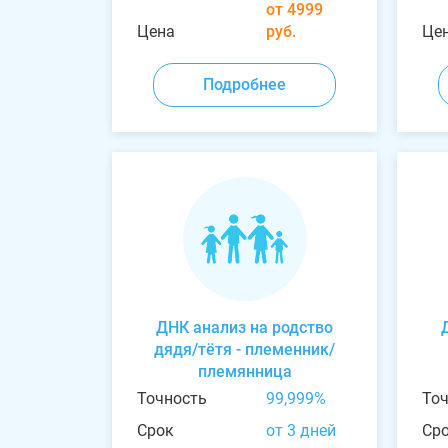
от 4999
Цена
руб.
Це
Подробнее
ДНК анализ на родство
дядя/тётя - племенник/
племянница
Точность
99,999%
То
Срок
от 3 дней
Ср