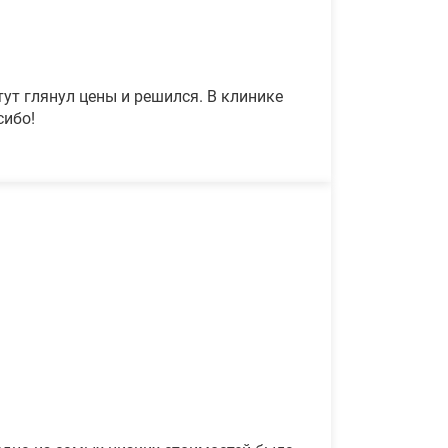
ут глянул цены и решился. В клинике
сибо!