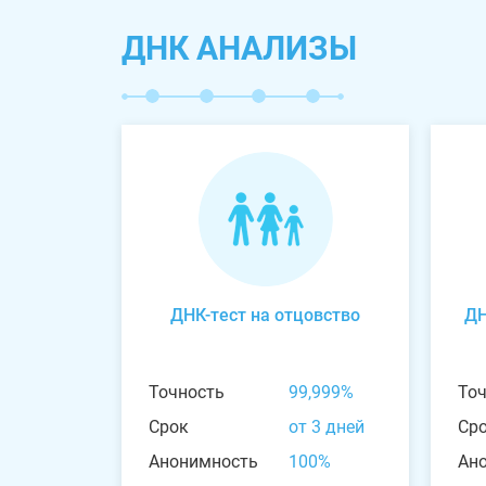
ДНК АНАЛИЗЫ
ДНК-тест на отцовство
ДН
Точность
99,999%
То
Срок
от 3 дней
Ср
Анонимность
100%
Ан