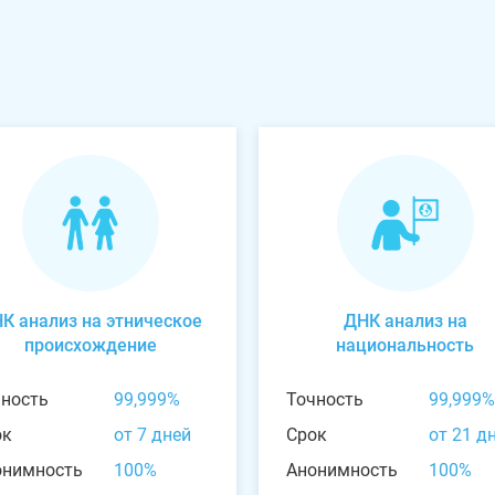
К анализ на этническое
ДНК анализ на
происхождение
национальность
чность
99,999%
Точность
99,999%
ок
от 7 дней
Срок
от 21 д
онимность
100%
Анонимность
100%