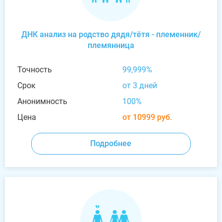
ДНК анализ на родство дядя/тётя - племенник/
племянница
Точность
99,999%
Срок
от 3 дней
Анонимность
100%
Цена
от 10999 руб.
Подробнее