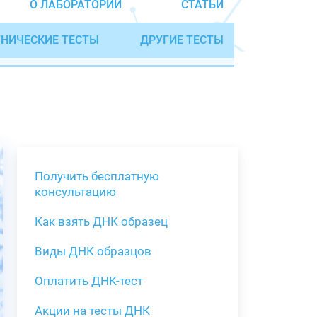
О ЛАБОРАТОРИИ
СТАТЬИ
НИЧЕСКИЕ ТЕСТЫ
ДРУГИЕ ТЕСТЫ
Получить бесплатную
консультацию
Как взять ДНК образец
Получить бе
Виды ДНК образцов
Как взять о
Виды нестан
(инструкция)
для анализа
Оплатить ДНК-тест
Забор крови
Акции на тесты ДНК
тестов