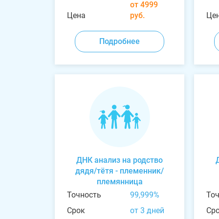
от 4999
Цена
руб.
Це
Подробнее
ДНК анализ на родство
дядя/тётя - племенник/
племянница
Точность
99,999%
То
Срок
от 3 дней
Ср