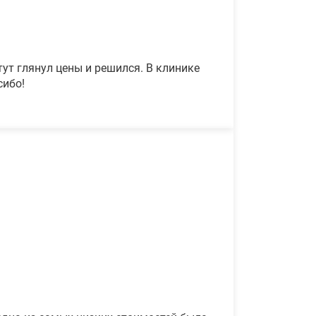
ут глянул цены и решился. В клинике
сибо!