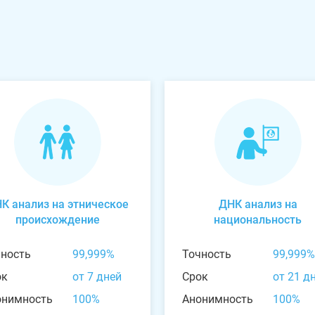
К анализ на этническое
ДНК анализ на
происхождение
национальность
чность
99,999%
Точность
99,999%
ок
от 7 дней
Срок
от 21 д
онимность
100%
Анонимность
100%