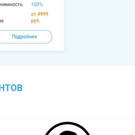
онимность
100%
от 4999
на
руб.
Подробнее
НТОВ