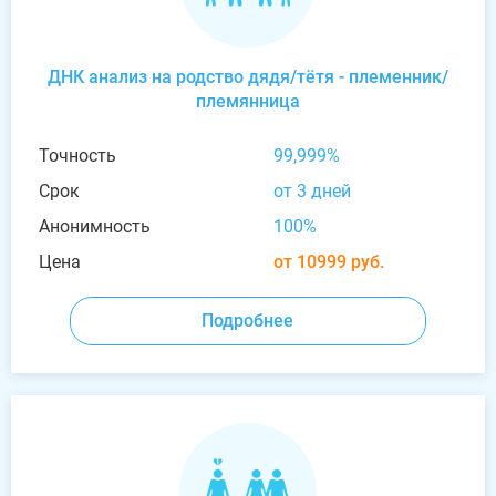
ДНК анализ на родство дядя/тётя - племенник/
племянница
Точность
99,999%
Срок
от 3 дней
Анонимность
100%
Цена
от 10999 руб.
Подробнее