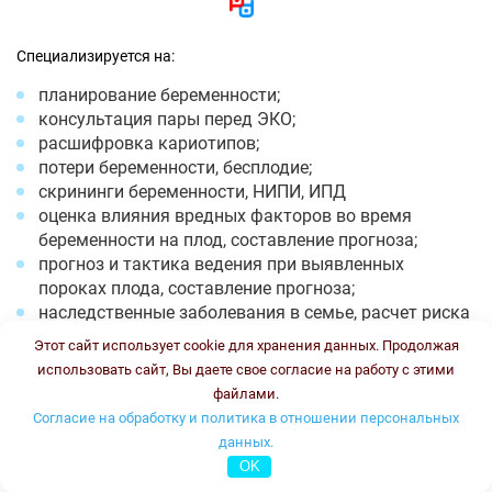
Специализируется на:
планирование беременности;
консультация пары перед ЭКО;
расшифровка кариотипов;
потери беременности, бесплодие;
скрининги беременности, НИПИ, ИПД
оценка влияния вредных факторов во время
беременности на плод, составление прогноза;
прогноз и тактика ведения при выявленных
пороках плода, составление прогноза;
наследственные заболевания в семье, расчет риска
повторения;
Этот сайт использует cookie для хранения данных. Продолжая
расшифровка ПГТ эмбрионов;
использовать сайт, Вы даете свое согласие на работу с этими
Фенилкетонурия;
файлами.
Муковисцидоз.
Согласие на обработку и политика в отношении персональных
данных.
Время работы: понедельник -пятница с 8-13 и с 18-20, суббота
OK
с 8 до 12. Стоимость консультации: 2500 рублей.