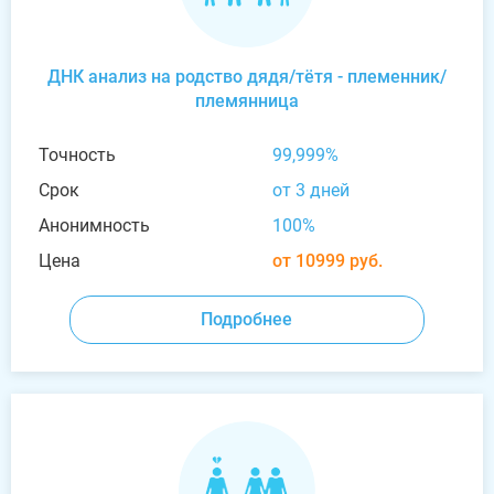
ДНК анализ на родство дядя/тётя - племенник/
племянница
Точность
99,999%
Срок
от 3 дней
Анонимность
100%
Цена
от 10999 руб.
Подробнее