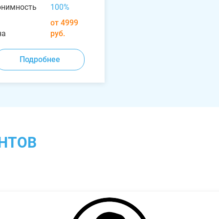
онимность
100%
от 4999
на
руб.
Подробнее
НТОВ