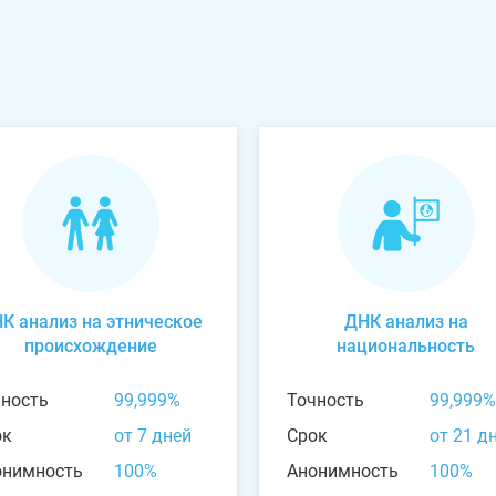
К анализ на этническое
ДНК анализ на
происхождение
национальность
чность
99,999%
Точность
99,999%
ок
от 7 дней
Срок
от 21 д
онимность
100%
Анонимность
100%