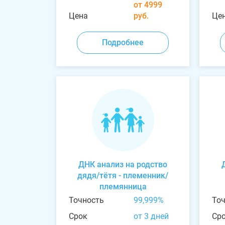
от 4999
Цена
руб.
Це
Подробнее
ДНК анализ на родство
дядя/тётя - племенник/
племянница
Точность
99,999%
То
Срок
от 3 дней
Ср