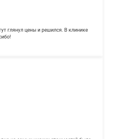
ут глянул цены и решился. В клинике
сибо!