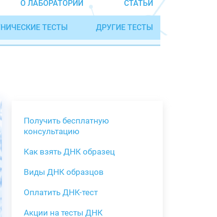
О ЛАБОРАТОРИИ
СТАТЬИ
НИЧЕСКИЕ ТЕСТЫ
ДРУГИЕ ТЕСТЫ
Получить бесплатную
консультацию
Как взять ДНК образец
Получить бе
Виды ДНК образцов
Как взять о
Виды нестан
(инструкция)
для анализа
Оплатить ДНК-тест
Забор крови
Акции на тесты ДНК
тестов