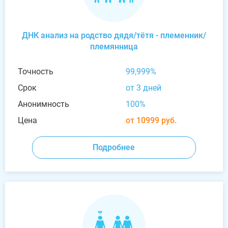
ДНК анализ на родство дядя/тётя - племенник/
племянница
Точность
99,999%
Срок
от 3 дней
Анонимность
100%
Цена
от 10999 руб.
Подробнее