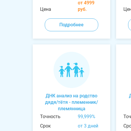
от 4999
Цена
руб.
Це
Подробнее
ДНК анализ на родство
дядя/тётя - племенник/
племянница
Точность
99,999%
То
Срок
от 3 дней
Ср