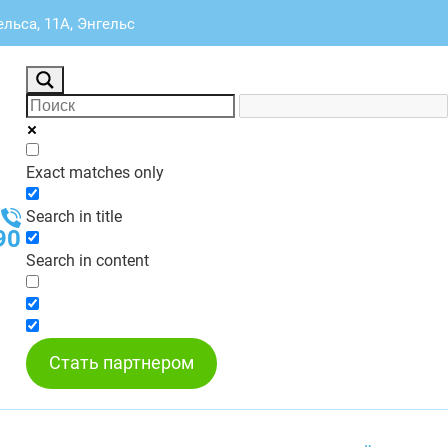
льса, 11А, Энгельс
Exact matches only
Search in title
90
Search in content
Стать партнером