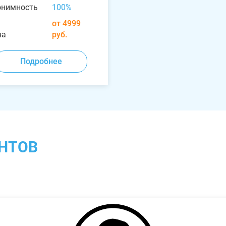
онимность
100%
от 4999
на
руб.
Подробнее
НТОВ