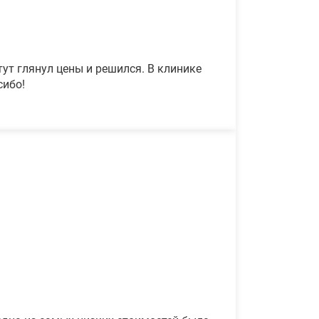
ут глянул цены и решился. В клинике
сибо!