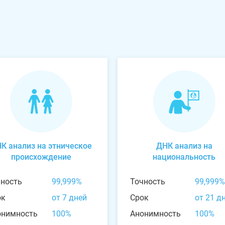
К анализ на этническое
ДНК анализ на
происхождение
национальность
чность
99,999%
Точность
99,999%
ок
от 7 дней
Срок
от 21 д
онимность
100%
Анонимность
100%