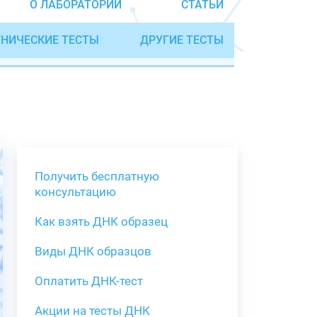
О ЛАБОРАТОРИИ
СТАТЬИ
НИЧЕСКИЕ ТЕСТЫ
ДРУГИЕ ТЕСТЫ
Получить бесплатную
консультацию
Как взять ДНК образец
Получить бе
Виды ДНК образцов
Как взять о
Виды нестан
(инструкция)
для анализа
Оплатить ДНК-тест
Забор крови
Акции на тесты ДНК
тестов