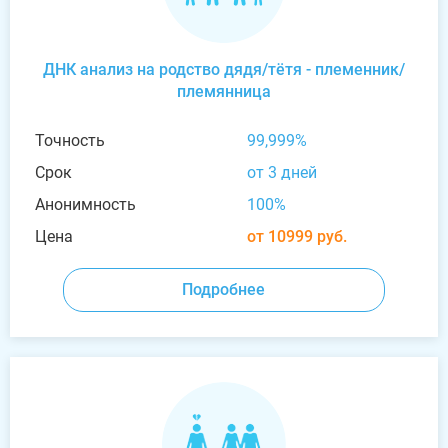
ДНК анализ на родство дядя/тётя - племенник/
племянница
Точность
99,999%
Срок
от 3 дней
Анонимность
100%
Цена
от 10999 руб.
Подробнее