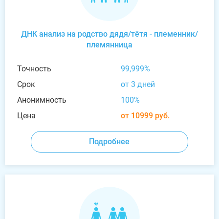
ДНК анализ на родство дядя/тётя - племенник/
племянница
Точность
99,999%
Срок
от 3 дней
Анонимность
100%
Цена
от 10999 руб.
Подробнее