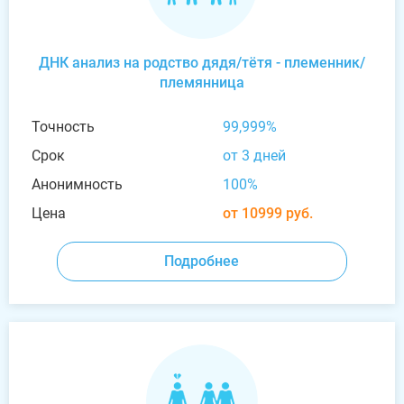
ДНК анализ на родство дядя/тётя - племенник/
племянница
Точность
99,999%
Срок
от 3 дней
Анонимность
100%
Цена
от 10999 руб.
Подробнее