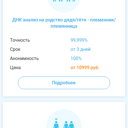
ДНК анализ на родство дядя/тётя - племенник/
племянница
Точность
99,999%
Срок
от 3 дней
Анонимность
100%
Цена
от 10999 руб.
Подробнее