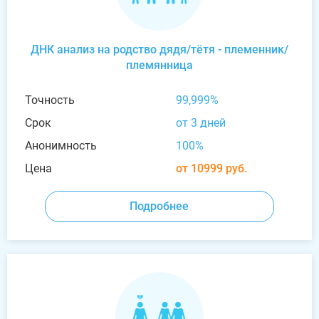
ДНК анализ на родство дядя/тётя - племенник/
племянница
Точность
99,999%
Срок
от 3 дней
Анонимность
100%
Цена
от 10999 руб.
Подробнее