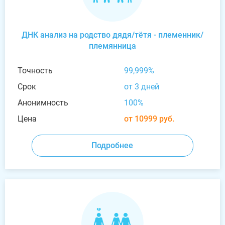
ДНК анализ на родство дядя/тётя - племенник/
племянница
Точность
99,999%
Срок
от 3 дней
Анонимность
100%
Цена
от 10999 руб.
Подробнее