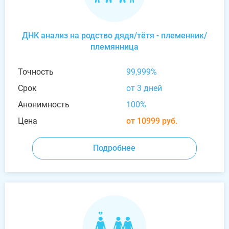
ДНК анализ на родство дядя/тётя - племенник/
племянница
Точность
99,999%
Срок
от 3 дней
Анонимность
100%
Цена
от 10999 руб.
Подробнее