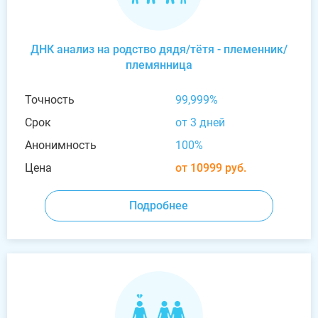
ДНК анализ на родство дядя/тётя - племенник/
племянница
Точность
99,999%
Срок
от 3 дней
Анонимность
100%
Цена
от 10999 руб.
Подробнее