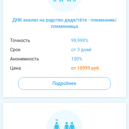
ДНК анализ на родство дядя/тётя - племенник/
племянница
Точность
99,999%
Срок
от 3 дней
Анонимность
100%
Цена
от 10999 руб.
Подробнее