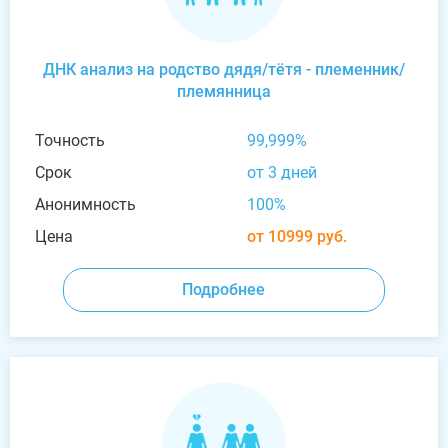
ДНК анализ на родство дядя/тётя - племенник/
племянница
Точность
99,999%
Срок
от 3 дней
Анонимность
100%
Цена
от 10999 руб.
Подробнее