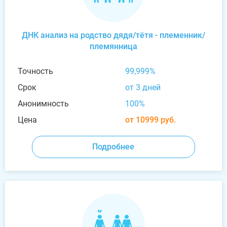
ДНК анализ на родство дядя/тётя - племенник/
племянница
Точность
99,999%
Срок
от 3 дней
Анонимность
100%
Цена
от 10999 руб.
Подробнее