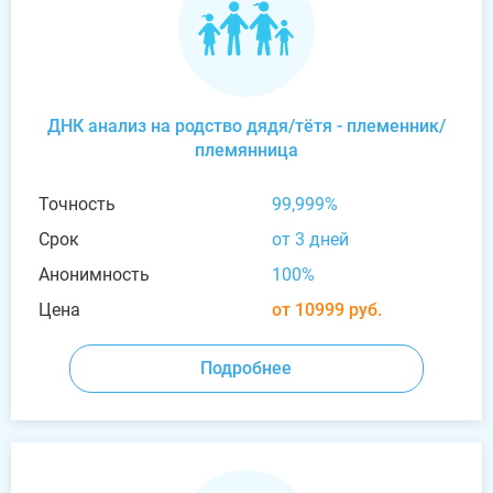
ДНК анализ на родство дядя/тётя - племенник/
племянница
Точность
99,999%
Срок
от 3 дней
Анонимность
100%
Цена
от 10999 руб.
Подробнее