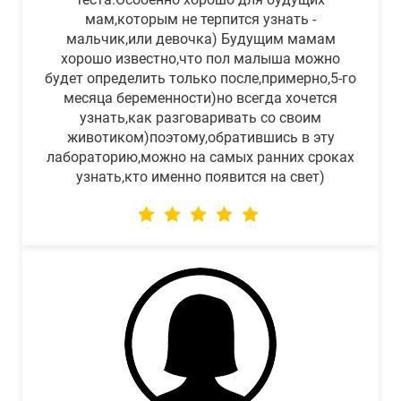
мам,которым не терпится узнать -
мальчик,или девочка) Будущим мамам
хорошо известно,что пол малыша можно
будет определить только после,примерно,5-го
месяца беременности)но всегда хочется
узнать,как разговаривать со своим
животиком)поэтому,обратившись в эту
лабораторию,можно на самых ранних сроках
узнать,кто именно появится на свет)