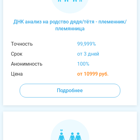
ДНК анализ на родство дядя/тётя - племенник/
племянница
Точность
99,999%
Срок
от 3 дней
Анонимность
100%
Цена
от 10999 руб.
Подробнее