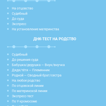
На отцовство
Судебный
До суда
Экспресс
На установление материнства
ДНК-ТЕСТ НА РОДСТВО
Судебный
До решения суда
Бабушка/дедушка — Внук/внучка
Дядя/тётя — Племянник
Родной — Сводный брат/сестра
На любое родство
По отцовской линии
По материнской линии
Экспресс-тест
По Y-хромосоме