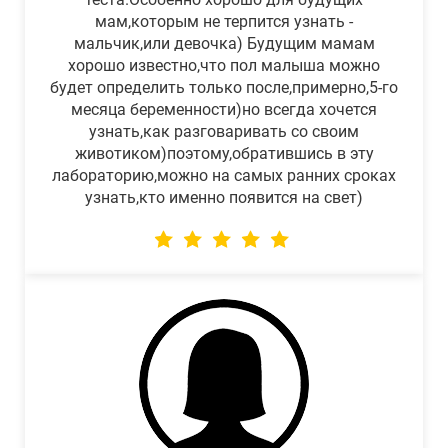
мам,которым не терпится узнать -
мальчик,или девочка) Будущим мамам
хорошо известно,что пол малыша можно
будет определить только после,примерно,5-го
месяца беременности)но всегда хочется
узнать,как разговаривать со своим
животиком)поэтому,обратившись в эту
лабораторию,можно на самых ранних сроках
узнать,кто именно появится на свет)