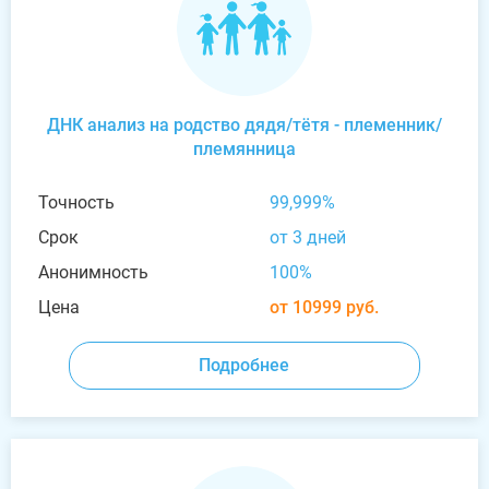
ДНК анализ на родство дядя/тётя - племенник/
племянница
Точность
99,999%
Срок
от 3 дней
Анонимность
100%
Цена
от 10999 руб.
Подробнее