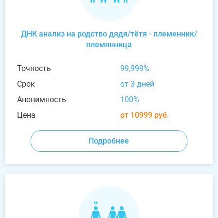
ДНК анализ на родство дядя/тётя - племенник/
племянница
Точность
99,999%
Срок
от 3 дней
Анонимность
100%
Цена
от 10999 руб.
Подробнее