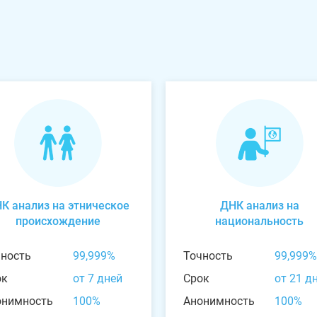
К анализ на этническое
ДНК анализ на
происхождение
национальность
чность
99,999%
Точность
99,999%
ок
от 7 дней
Срок
от 21 д
онимность
100%
Анонимность
100%