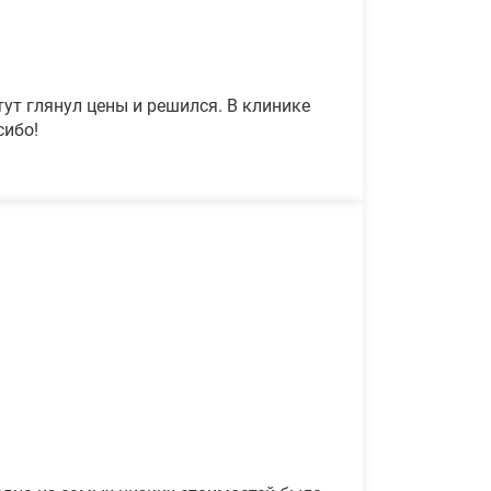
ут глянул цены и решился. В клинике
сибо!