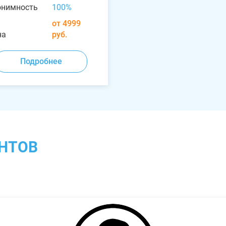
онимность
100%
от 4999
на
руб.
Подробнее
НТОВ