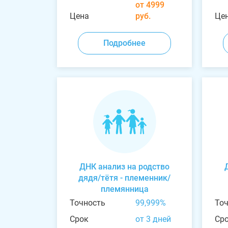
от 4999
Цена
руб.
Це
Подробнее
ДНК анализ на родство
дядя/тётя - племенник/
племянница
Точность
99,999%
То
Срок
от 3 дней
Ср