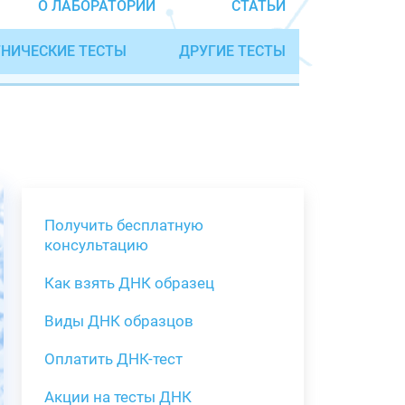
О ЛАБОРАТОРИИ
СТАТЬИ
НИЧЕСКИЕ ТЕСТЫ
ДРУГИЕ ТЕСТЫ
Получить бесплатную
консультацию
Как взять ДНК образец
Получить бе
Виды ДНК образцов
Как взять о
Виды нестан
(инструкция)
для анализа
Оплатить ДНК-тест
Забор крови
Акции на тесты ДНК
тестов