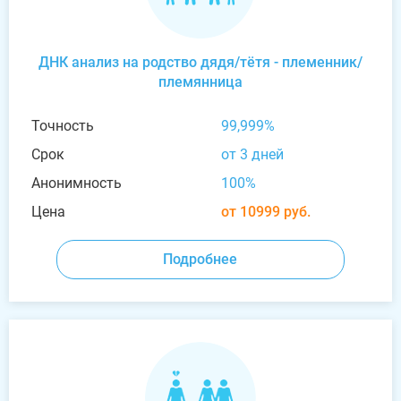
ДНК анализ на родство дядя/тётя - племенник/
племянница
Точность
99,999%
Срок
от 3 дней
Анонимность
100%
Цена
от 10999 руб.
Подробнее