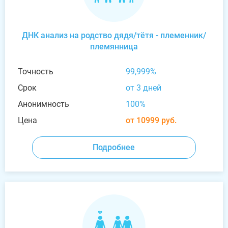
ДНК анализ на родство дядя/тётя - племенник/
племянница
Точность
99,999%
Срок
от 3 дней
Анонимность
100%
Цена
от 10999 руб.
Подробнее