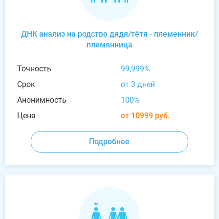
ДНК анализ на родство дядя/тётя - племенник/
племянница
Точность
99,999%
Срок
от 3 дней
Анонимность
100%
Цена
от 10999 руб.
Подробнее