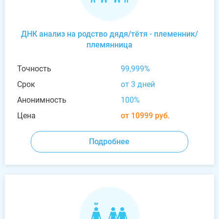
ДНК анализ на родство дядя/тётя - племенник/
племянница
Точность
99,999%
Срок
от 3 дней
Анонимность
100%
Цена
от 10999 руб.
Подробнее