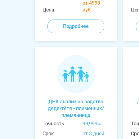
от 4999
Цена
руб.
Це
Подробнее
ДНК анализ на родство
дядя/тётя - племенник/
племянница
Точность
99,999%
То
Срок
от 3 дней
Ср