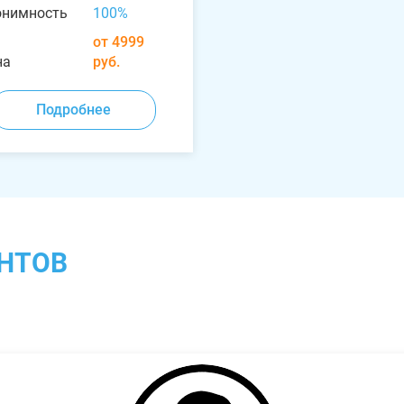
онимность
100%
от 4999
на
руб.
Подробнее
НТОВ