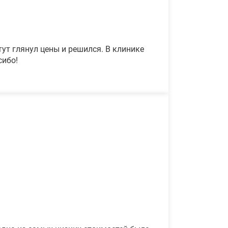
ут глянул цены и решился. В клинике
сибо!