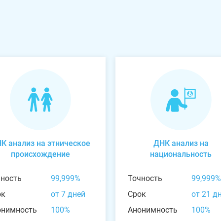
К анализ на этническое
ДНК анализ на
происхождение
национальность
чность
99,999%
Точность
99,999%
ок
от 7 дней
Срок
от 21 д
онимность
100%
Анонимность
100%