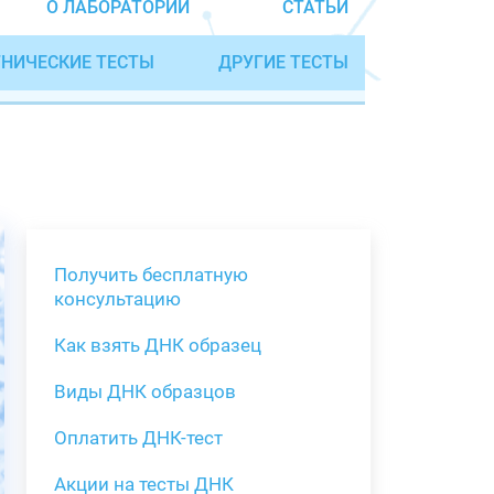
О ЛАБОРАТОРИИ
СТАТЬИ
НИЧЕСКИЕ ТЕСТЫ
ДРУГИЕ ТЕСТЫ
Получить бесплатную
консультацию
Как взять ДНК образец
Получить бе
Виды ДНК образцов
Как взять о
Виды нестан
(инструкция)
для анализа
Оплатить ДНК-тест
Забор крови
Акции на тесты ДНК
тестов