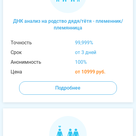
ДНК анализ на родство дядя/тётя - племенник/
племянница
Точность
99,999%
Срок
от 3 дней
Анонимность
100%
Цена
от 10999 руб.
Подробнее