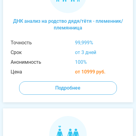
ДНК анализ на родство дядя/тётя - племенник/
племянница
Точность
99,999%
Срок
от 3 дней
Анонимность
100%
Цена
от 10999 руб.
Подробнее