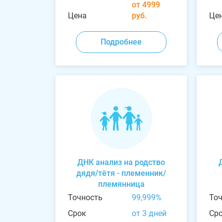
от 4999
Цена
руб.
Це
Подробнее
ДНК анализ на родство
дядя/тётя - племенник/
племянница
Точность
99,999%
То
Срок
от 3 дней
Ср