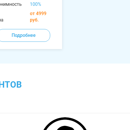
онимность
100%
от 4999
на
руб.
Подробнее
НТОВ