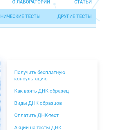
О ЛАБОРАТОРИИ
СТАТЬИ
НИЧЕСКИЕ ТЕСТЫ
ДРУГИЕ ТЕСТЫ
Получить бесплатную
консультацию
Как взять ДНК образец
Получить бе
Виды ДНК образцов
Как взять о
Виды нестан
(инструкция)
для анализа
Оплатить ДНК-тест
Забор крови
Акции на тесты ДНК
тестов