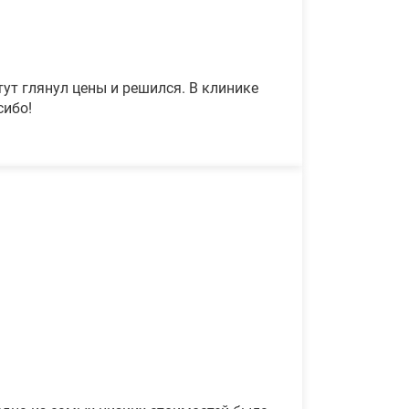
ут глянул цены и решился. В клинике
сибо!