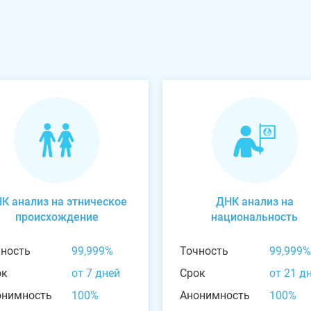
К анализ на этническое
ДНК анализ на
происхождение
национальность
чность
99,999%
Точность
99,999%
ок
от 7 дней
Срок
от 21 д
онимность
100%
Анонимность
100%