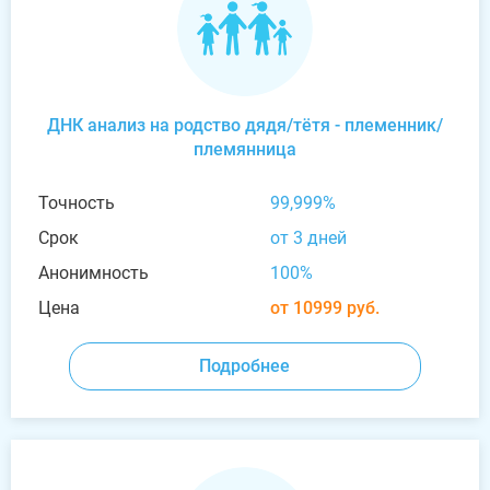
ДНК анализ на родство дядя/тётя - племенник/
племянница
Точность
99,999%
Срок
от 3 дней
Анонимность
100%
Цена
от 10999 руб.
Подробнее