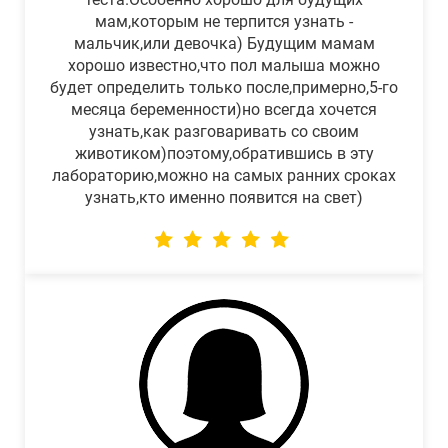
мам,которым не терпится узнать -
мальчик,или девочка) Будущим мамам
хорошо известно,что пол малыша можно
будет определить только после,примерно,5-го
месяца беременности)но всегда хочется
узнать,как разговаривать со своим
животиком)поэтому,обратившись в эту
лабораторию,можно на самых ранних сроках
узнать,кто именно появится на свет)