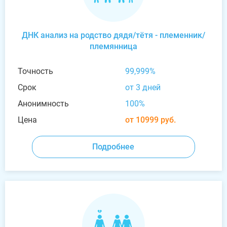
ДНК анализ на родство дядя/тётя - племенник/
племянница
Точность
99,999%
Срок
от 3 дней
Анонимность
100%
Цена
от 10999 руб.
Подробнее