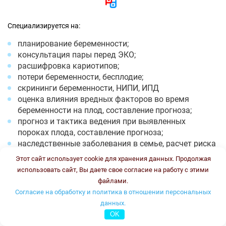
Специализируется на:
планирование беременности;
консультация пары перед ЭКО;
расшифровка кариотипов;
потери беременности, бесплодие;
скрининги беременности, НИПИ, ИПД
оценка влияния вредных факторов во время
беременности на плод, составление прогноза;
прогноз и тактика ведения при выявленных
пороках плода, составление прогноза;
наследственные заболевания в семье, расчет риска
повторения;
Этот сайт использует cookie для хранения данных. Продолжая
расшифровка ПГТ эмбрионов;
использовать сайт, Вы даете свое согласие на работу с этими
Фенилкетонурия;
файлами.
Муковисцидоз.
Согласие на обработку и политика в отношении персональных
данных.
Время работы: понедельник -пятница с 8-13 и с 18-20, суббота
OK
с 8 до 12. Стоимость консультации: 2500 рублей.