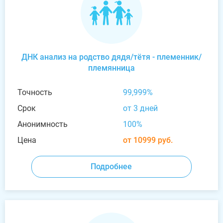
ДНК анализ на родство дядя/тётя - племенник/
племянница
Точность
99,999%
Срок
от 3 дней
Анонимность
100%
Цена
от 10999 руб.
Подробнее