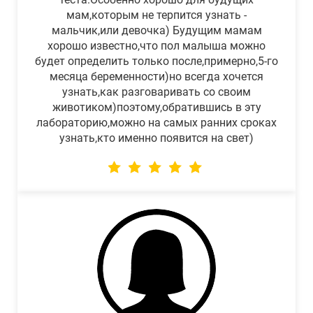
мам,которым не терпится узнать -
мальчик,или девочка) Будущим мамам
хорошо известно,что пол малыша можно
будет определить только после,примерно,5-го
месяца беременности)но всегда хочется
узнать,как разговаривать со своим
животиком)поэтому,обратившись в эту
лабораторию,можно на самых ранних сроках
узнать,кто именно появится на свет)