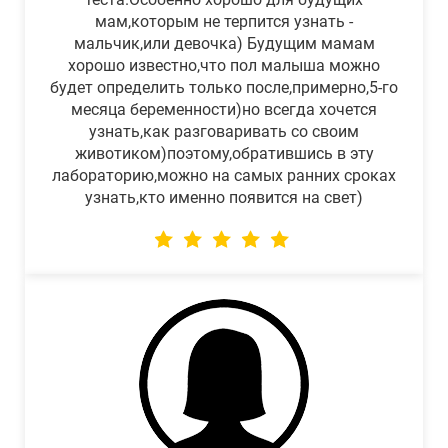
мам,которым не терпится узнать -
мальчик,или девочка) Будущим мамам
хорошо известно,что пол малыша можно
будет определить только после,примерно,5-го
месяца беременности)но всегда хочется
узнать,как разговаривать со своим
животиком)поэтому,обратившись в эту
лабораторию,можно на самых ранних сроках
узнать,кто именно появится на свет)