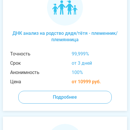
ДНК анализ на родство дядя/тётя - племенник/
племянница
Точность
99,999%
Срок
от 3 дней
Анонимность
100%
Цена
от 10999 руб.
Подробнее