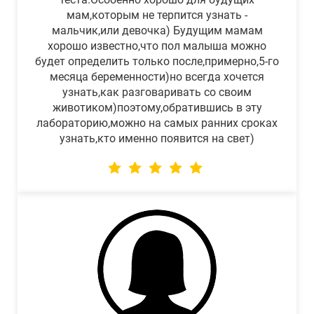
мам,которым не терпится узнать -
мальчик,или девочка) Будущим мамам
хорошо известно,что пол малыша можно
будет определить только после,примерно,5-го
месяца беременности)но всегда хочется
узнать,как разговаривать со своим
животиком)поэтому,обратившись в эту
лабораторию,можно на самых ранних сроках
узнать,кто именно появится на свет)