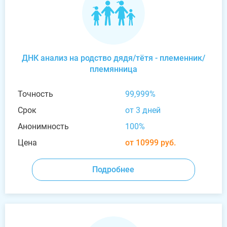
ДНК анализ на родство дядя/тётя - племенник/
племянница
Точность
99,999%
Срок
от 3 дней
Анонимность
100%
Цена
от 10999 руб.
Подробнее