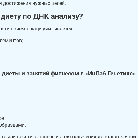
я достижения нужных целей.
 диету по ДНК анализу?
ости приема пищи учитывается:
лементов;
 диеты и занятий фитнесом в «ИнЛаб Генетикс»
ов;
образцами.
чте или посетите наш офис для получения дополнительной