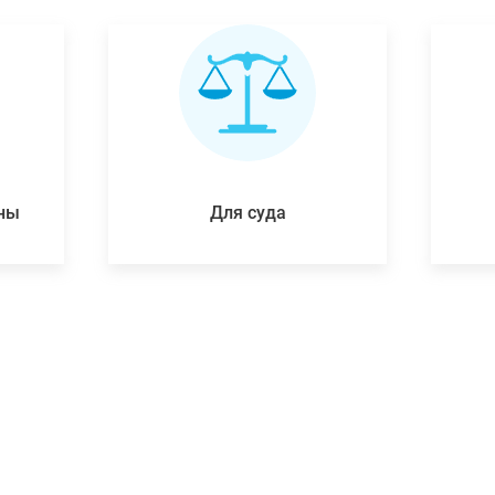
ены
Для суда