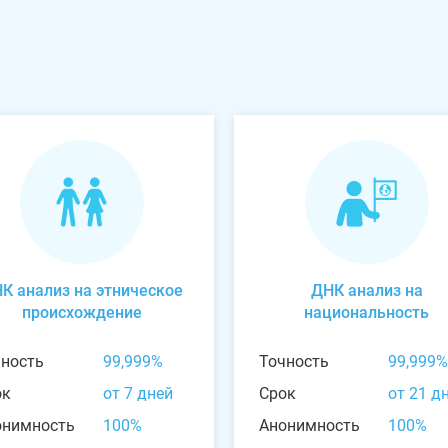
К анализ на этническое
ДНК анализ на
происхождение
национальность
чность
99,999%
Точность
99,999%
ок
от 7 дней
Срок
от 21 д
онимность
100%
Анонимность
100%