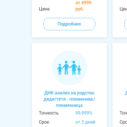
от 4999
Цена
руб.
Це
Подробнее
ДНК анализ на родство
дядя/тётя - племенник/
племянница
Точность
99,999%
То
Срок
от 3 дней
Ср