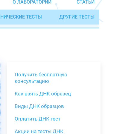
О ЛАБОРАТОРИИ
СТАТЬИ
НИЧЕСКИЕ ТЕСТЫ
ДРУГИЕ ТЕСТЫ
Получить бесплатную
консультацию
Как взять ДНК образец
Получить бе
Виды ДНК образцов
Как взять о
Виды нестан
(инструкция)
для анализа
Оплатить ДНК-тест
Забор крови
Акции на тесты ДНК
тестов