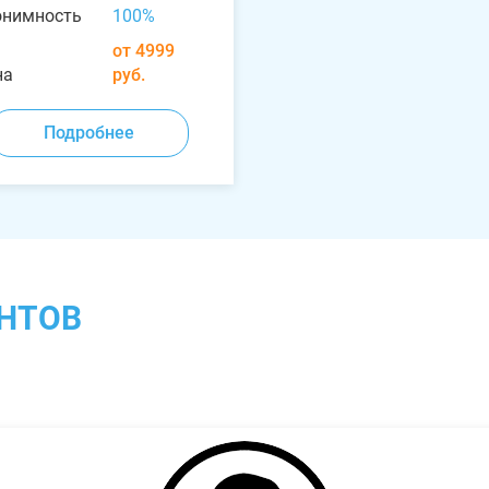
онимность
100%
от 4999
на
руб.
Подробнее
НТОВ