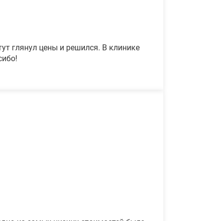
ут глянул цены и решился. В клинике
сибо!