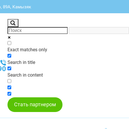
, 89А, Камызяк
Exact matches only
Search in title
90
Search in content
Стать партнером