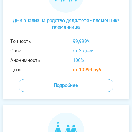
ДНК анализ на родство дядя/тётя - племенник/
племянница
Точность
99,999%
Срок
от 3 дней
Анонимность
100%
Цена
от 10999 руб.
Подробнее