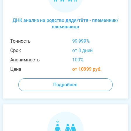
ДНК анализ на родство дядя/тётя - племенник/
племянница
Точность
99,999%
Срок
от 3 дней
Анонимность
100%
Цена
от 10999 руб.
Подробнее