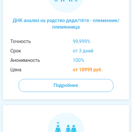
ДНК анализ на родство дядя/тётя - племенник/
племянница
Точность
99,999%
Срок
от 3 дней
Анонимность
100%
Цена
от 10999 руб.
Подробнее