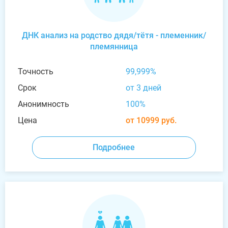
ДНК анализ на родство дядя/тётя - племенник/
племянница
Точность
99,999%
Срок
от 3 дней
Анонимность
100%
Цена
от 10999 руб.
Подробнее