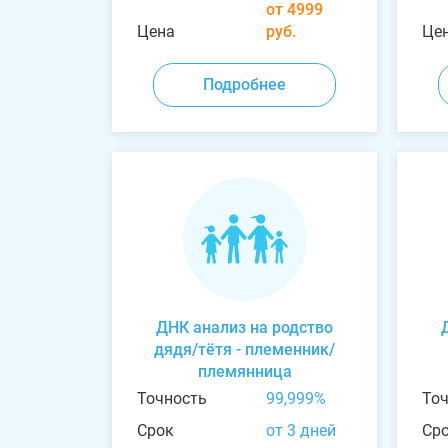
от 4999
Цена
руб.
Це
Подробнее
ДНК анализ на родство
дядя/тётя - племенник/
племянница
Точность
99,999%
То
Срок
от 3 дней
Ср