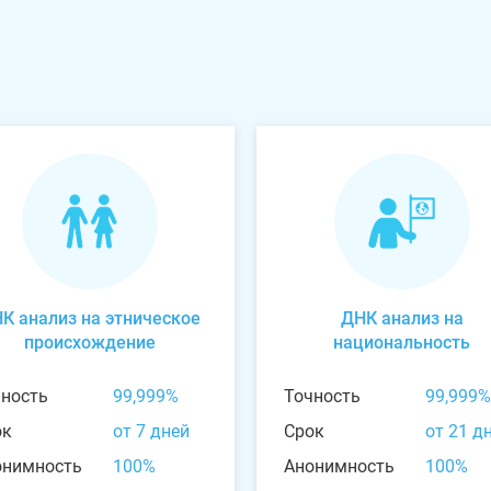
К анализ на этническое
ДНК анализ на
происхождение
национальность
чность
99,999%
Точность
99,999%
ок
от 7 дней
Срок
от 21 д
онимность
100%
Анонимность
100%