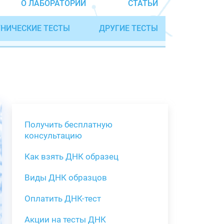
О ЛАБОРАТОРИИ
СТАТЬИ
НИЧЕСКИЕ ТЕСТЫ
ДРУГИЕ ТЕСТЫ
Получить бесплатную
консультацию
Как взять ДНК образец
Получить бе
Виды ДНК образцов
Как взять о
Виды нестан
(инструкция)
для анализа
Оплатить ДНК-тест
Забор крови
Акции на тесты ДНК
тестов