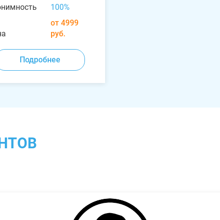
онимность
100%
от 4999
на
руб.
Подробнее
НТОВ