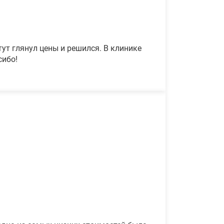
ут глянул цены и решился. В клинике
сибо!