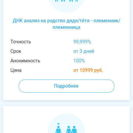
ДНК анализ на родство дядя/тётя - племенник/
племянница
Точность
99,999%
Срок
от 3 дней
Анонимность
100%
Цена
от 10999 руб.
Подробнее