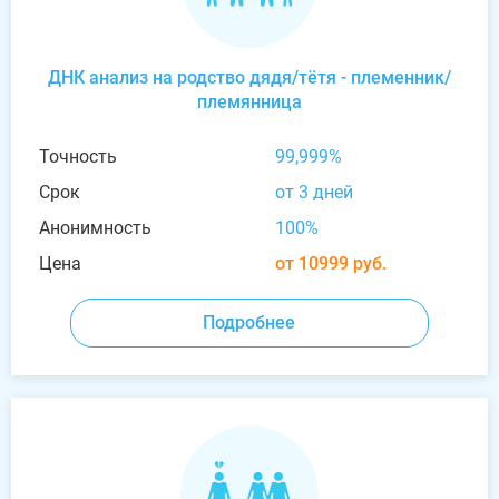
ДНК анализ на родство дядя/тётя - племенник/
племянница
Точность
99,999%
Срок
от 3 дней
Анонимность
100%
Цена
от 10999 руб.
Подробнее